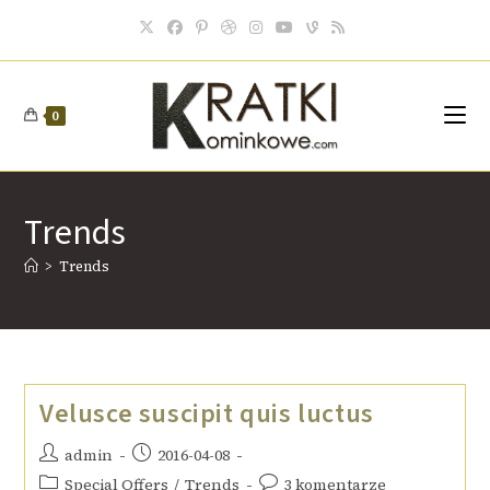
0
Trends
>
Trends
Velusce suscipit quis luctus
admin
2016-04-08
Special Offers
/
Trends
3 komentarze