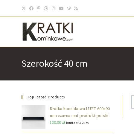
Szerokość 40 cm
Top Rated Products
Kratka kominkowa LUFT 600x90
mm czarna mat produkt polski
120,00
zł
brutto VAT 23%