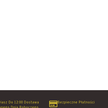
iasz Do 12:00 Dostawa
Bezpieczne Płatności
pnego Dnia Roboczego