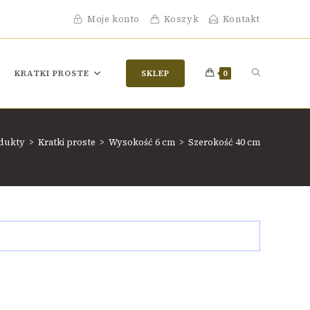
Moje konto
Koszyk
Kontakt
KRATKI PROSTE
SKLEP
0
dukty
>
Kratki proste
>
Wysokość 6 cm
>
Szerokość 40 cm